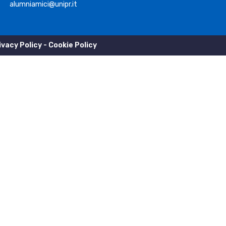
alumniamici@unipr.it
ivacy Policy
-
Cookie Policy